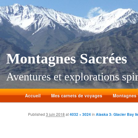
Montagnes Sacrées
Aventures et explorations spir
Accueil
Mes carnets de voyages
Montagnes 
Published
3 juin 2018
at
4032 × 3024
in
Alaska 3: Glacier Bay li