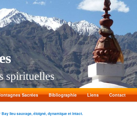
es
 spirituelles
ontagnes Sacrées
Bibliographie
Liens
Contact
 Bay lieu sauvage, éloigné, dynamique et intact.