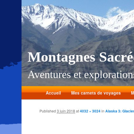
Montagnes Sacré
Aventures et explorations
Accueil
Mes carnets de voyages
M
Published
3 juin 2018
at
4032 × 3024
in
Alaska 3: Glacier