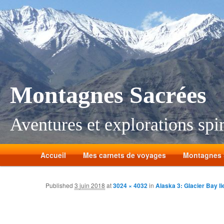
Montagnes Sacrées
Aventures et explorations spir
Accueil
Mes carnets de voyages
Montagnes 
Published
3 juin 2018
at
3024 × 4032
in
Alaska 3: Glacier Bay li