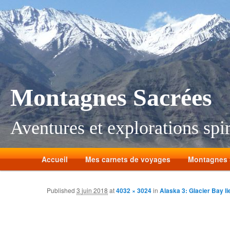
Montagnes Sacrées
Aventures et explorations spir
Accueil
Mes carnets de voyages
Montagnes 
Published
3 juin 2018
at
4032 × 3024
in
Alaska 3: Glacier Bay li