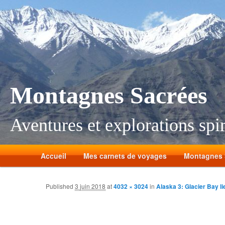
Montagnes Sacrées
Aventures et explorations spir
Accueil
Mes carnets de voyages
Montagnes 
Published
3 juin 2018
at
4032 × 3024
in
Alaska 3: Glacier Bay li