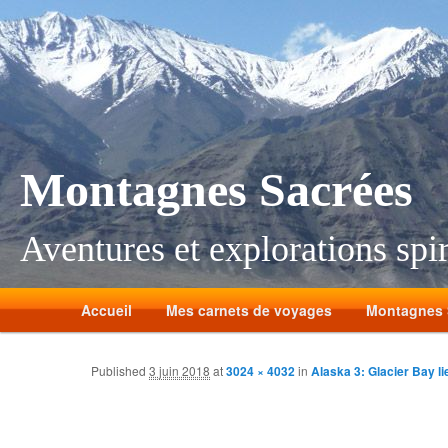
Montagnes Sacrées
Aventures et explorations spir
Accueil
Mes carnets de voyages
Montagnes 
Published
3 juin 2018
at
3024 × 4032
in
Alaska 3: Glacier Bay li