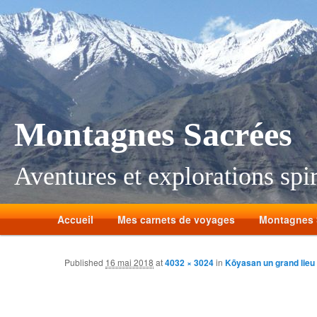
Montagnes Sacrées
Aventures et explorations spir
Accueil
Mes carnets de voyages
Montagnes 
Published
16 mai 2018
at
4032 × 3024
in
Kõyasan un grand lieu 