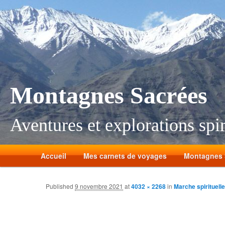
Montagnes Sacrées
Aventures et explorations spir
Accueil
Mes carnets de voyages
Montagnes 
Published
9 novembre 2021
at
4032 × 2268
in
Marche spirituell