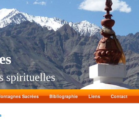
es
 spirituelles
ontagnes Sacrées
Bibliographie
Liens
Contact
s