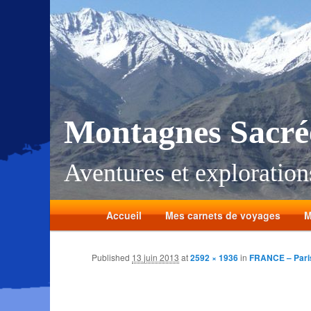
Montagnes Sacré
Aventures et explorations
Accueil
Mes carnets de voyages
M
Published
13 juin 2013
at
2592 × 1936
in
FRANCE – Pari