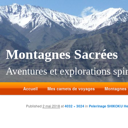
Montagnes Sacrées
Aventures et explorations spir
Accueil
Mes carnets de voyages
Montagnes 
Published
2 mai 2018
at
4032 × 3024
in
Pelerinage SHIKOKU H