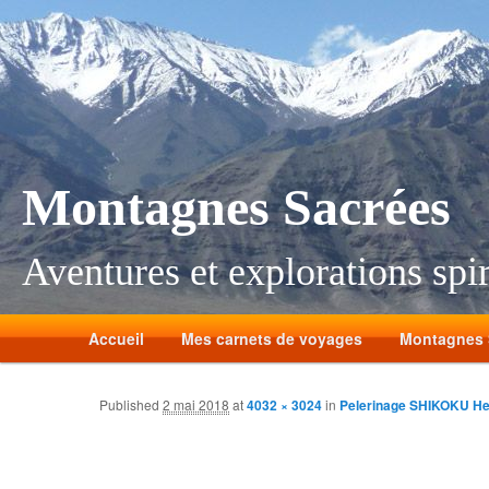
Montagnes Sacrées
Aventures et explorations spir
Accueil
Mes carnets de voyages
Montagnes 
Published
2 mai 2018
at
4032 × 3024
in
Pelerinage SHIKOKU H