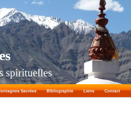
es
 spirituelles
ontagnes Sacrées
Bibliographie
Liens
Contact