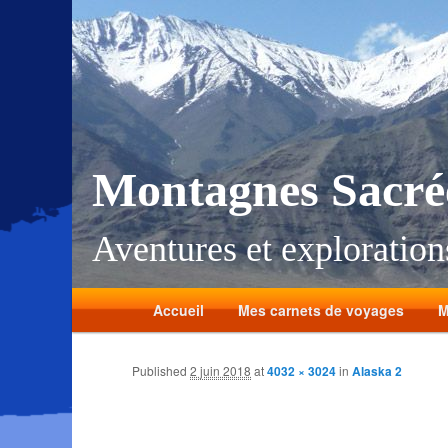
Montagnes Sacré
Aventures et explorations
Accueil
Mes carnets de voyages
M
Published
2 juin 2018
at
4032 × 3024
in
Alaska 2