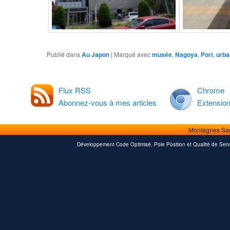
Publié dans
Au Japon
|
Marqué avec
musée
,
Nagoya
,
Port
,
urba
Flux RSS
Chrome
Abonnez-vous à mes articles
Extensio
Montagnes Sa
Développement Code Optimisé, Pole Position et Qualité de Serv