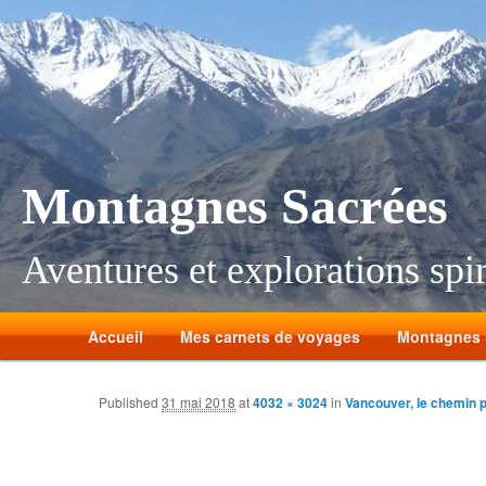
Montagnes Sacrées
Aventures et explorations spir
Accueil
Mes carnets de voyages
Montagnes 
Published
31 mai 2018
at
4032 × 3024
in
Vancouver, le chemin p