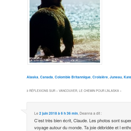
Alaska
,
Canada
,
Colombie Britannique
,
Croisière
,
Juneau
,
Kate
3 RÉFLEXIONS SUR «
VANCOUVER, LE CHEMIN POUR L’ALASKA
»
Le
2 juin 2018 à 6 h 36 min
,
Deanna
a dit :
C’est très bien écrit, Claude. Les photos sont supe
voyage autour du monde. Ta joie débridée et l entho