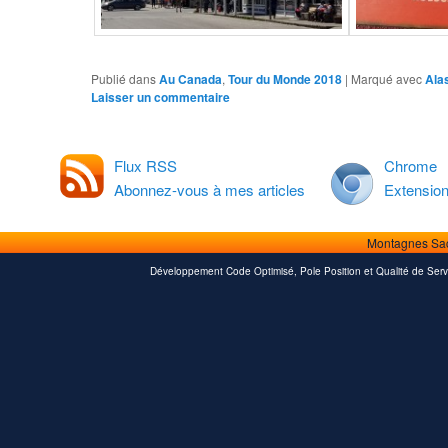
Publié dans
Au Canada
,
Tour du Monde 2018
|
Marqué avec
Ala
Laisser un commentaire
Flux RSS
Chrome
Abonnez-vous à mes articles
Extensio
Montagnes Sa
Développement Code Optimisé, Pole Position et Qualité de Serv