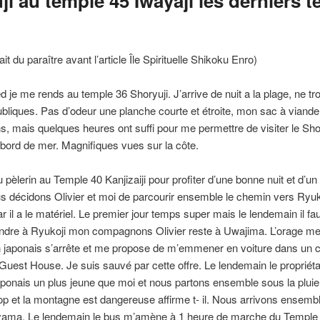
i au temple 45 Iwayaji les derniers t
t du paraître avant l’article Île Spirituelle Shikoku Enro)
d je me rends au temple 36 Shoryuji. J’arrive de nuit a la plage, ne
publiques. Pas d’odeur une planche courte et étroite, mon sac à vian
s, mais quelques heures ont suffi pour me permettre de visiter le Shor
n bord de mer. Magnifiques vues sur la côte.
du pèlerin au Temple 40 Kanjizaiji pour profiter d’une bonne nuit et d’
us décidons Olivier et moi de parcourir ensemble le chemin vers Ryuk
il a le matériel. Le premier jour temps super mais le lendemain il fau
rendre à Ryukoji mon compagnons Olivier reste à Uwajima. L’orage me
un japonais s’arrête et me propose de m’emmener en voiture dans un
uest House. Je suis sauvé par cette offre. Le lendemain le proprié
aponais un plus jeune que moi et nous partons ensemble sous la pluie
op et la montagne est dangereuse affirme t- il. Nous arrivons ensemb
tsuyama. Le lendemain le bus m’amène à 1 heure de marche du Temple D