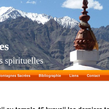
es
 spirituelles
ontagnes Sacrées
Bibliographie
Liens
Contact