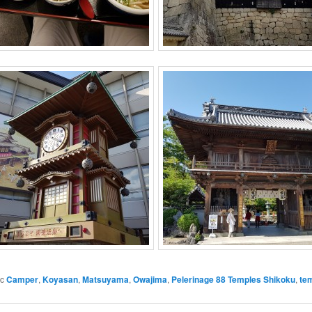
c
Camper
,
Koyasan
,
Matsuyama
,
Owajima
,
Pelerinage 88 Temples Shikoku
,
te