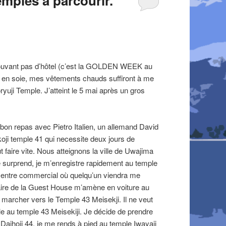
emples à parcourir.
 trouvant pas d’hôtel (c’est la GOLDEN WEEK au
de en soie, mes vêtements chauds suffiront à me
yuji Temple. J’atteint le 5 mai après un gros
un bon repas avec Pietro Italien, un allemand David
oji temple 41 qui necessite deux jours de
t faire vite. Nous atteignons la ville de Uwajima
 surprend, je m’enregistre rapidement au temple
 centre commercial où quelqu’un viendra me
taire de la Guest House m’amène en voiture au
 marcher vers le Temple 43 Meisekji. Il ne veut
le au temple 43 Meisekiji. Je décide de prendre
aihoji 44, je me rends à pied au temple Iwayaji