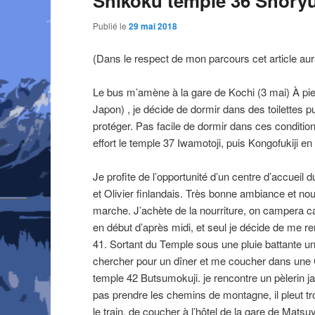
Shikoku temple 36 Shoryuj
Publié le
29 mai 2018
(Dans le respect de mon parcours cet article aurai
Le bus m’amène à la gare de Kochi (3 mai) À pie
Japon) , je décide de dormir dans des toilettes 
protéger. Pas facile de dormir dans ces condition
effort le temple 37 Iwamotoji, puis Kongofukiji e
Je profite de l’opportunité d’un centre d’accueil 
et Olivier finlandais. Très bonne ambiance et no
marche. J’achète de la nourriture, on campera car 
en début d’après midi, et seul je décide de me 
41. Sortant du Temple sous une pluie battante 
chercher pour un dîner et me coucher dans une G
temple 42 Butsumokuji. je rencontre un pèlerin j
pas prendre les chemins de montagne, il pleut tr
le train, de coucher à l’hôtel de la gare de Ma