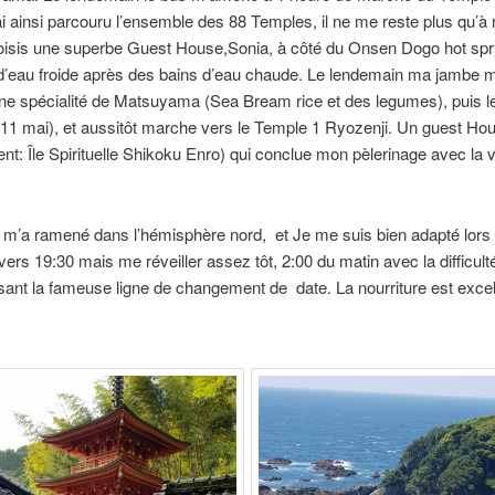
i ainsi parcouru l’ensemble des 88 Temples, il ne me reste plus qu’à 
oisis une superbe Guest House,Sonia, à côté du Onsen Dogo hot spr
’eau froide après des bains d’eau chaude. Le lendemain ma jambe me f
une spécialité de Matsuyama (Sea Bream rice et des legumes), puis l
11 mai), et aussitôt marche vers le Temple 1 Ryozenji. Un guest Hou
édent: Île Spirituelle Shikoku Enro) qui conclue mon pèlerinage avec 
m’a ramené dans l’hémisphère nord, et Je me suis bien adapté lor
 vers 19:30 mais me réveiller assez tôt, 2:00 du matin avec la difficult
ant la fameuse ligne de changement de date. La nourriture est excell