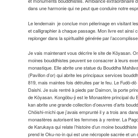
et monuments bouddhistes. Ambiance extraordinaire da
dans une harmonie qui ne peut que conduire notre esprit
Le lendemain je conclue mon pélerinage en visitant les 
et calligraphier à chaque passage. Mon livre est ainsi 
replonger dans la spiritualité générée par l’accompliss
Je vais maintenant vous décrire le site de Kõyasan. O
moines bouddhistes peuvent se consacrer à leurs exer
monastique. Elle abrite une statue du Bouddha Mahăvair
(Pavillon d’or) qui abrite les principaux services bou
819, mais maintes fois détruites par le feu. Le Fudõ-dõ
Daishi. Je suis rentré à pieds par Dai
mon, la porte prin
de Kõyasan. Kongõbu-ji est le Monastère principal du B
kan abrite une grande collection d’oeuvres d’arts boudd
Chôishi-michi que j’avais emprunté il y a trois ans d
monastères autorisent les femmes à y rentrer. La Pagode
de Karukaya qui relate l’histoire d’un moine bouddhiste 
prend le Oku-no-in qui est une nécropole sacrée et u