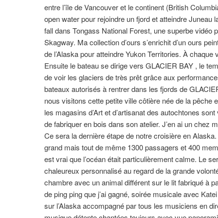
entre l’île de Vancouver et le continent (British Columbi
open water pour rejoindre un fjord et atteindre Juneau 
fall dans Tongass National Forest, une superbe vidéo pr
Skagway. Ma collection d’ours s’enrichit d’un ours peint 
de l’Alaska pour atteindre Yukon Territories. À chaque 
Ensuite le bateau se dirige vers GLACIER BAY , le tem
de voir les glaciers de très prêt grâce aux performan
bateaux autorisés à rentrer dans les fjords de GLACI
nous visitons cette petite ville côtière née de la pêche 
les magasins d’Art et d’artisanat des autochtones son
de fabriquer en bois dans son atelier. J’en ai un chez m
Ce sera la dernière étape de notre croisière en Alaska
grand mais tout de même 1300 passagers et 400 membres
est vrai que l’océan était particulièrement calme. Le s
chaleureux personnalisé au regard de la grande volonté 
chambre avec un animal différent sur le lit fabriqué à
de ping ping que j’ai gagné, soirée musicale avec Kat
sur l’Alaska accompagné par tous les musiciens en dir
musique détente chantées toujours avec vue panoramiqu