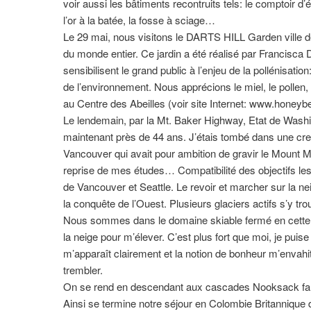
voir aussi les bâtiments recontruits tels: le comptoir d’éc
l’or à la batée, la fosse à sciage…
Le 29 mai, nous visitons le DARTS HILL Garden ville 
du monde entier. Ce jardin a été réalisé par Francisca D
sensibilisent le grand public à l’enjeu de la pollénisatio
de l’environnement. Nous apprécions le miel, le pollen,
au Centre des Abeilles (voir site Internet: www.honey
Le lendemain, par la Mt. Baker Highway, Etat de Washing
maintenant près de 44 ans. J’étais tombé dans une cr
Vancouver qui avait pour ambition de gravir le Mount Mc
reprise de mes études… Compatibilité des objectifs le
de Vancouver et Seattle. Le revoir et marcher sur la ne
la conquête de l’Ouest. Plusieurs glaciers actifs s’y tro
Nous sommes dans le domaine skiable fermé en cette s
la neige pour m’élever. C’est plus fort que moi, je 
m’apparaît clairement et la notion de bonheur m’envahit.
trembler.
On se rend en descendant aux cascades Nooksack falls 
Ainsi se termine notre séjour en Colombie Britannique 