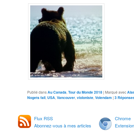
Publié dans
Au Canada
,
Tour du Monde 2018
|
Marqué avec
Ala
Nogets fall
,
USA
,
Vancouver
,
violoniste
,
Volendam
|
3
Réponse
Flux RSS
Chrome
Abonnez-vous à mes articles
Extensio