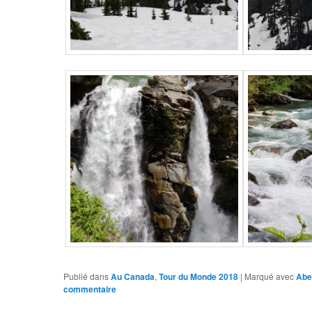
Publié dans
Au Canada
,
Tour du Monde 2018
|
Marqué avec
Abe
commentaire