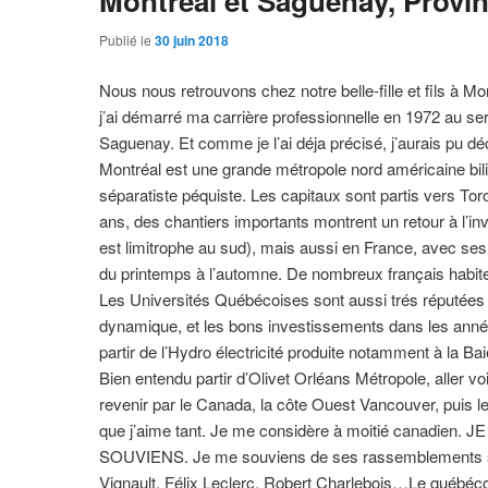
Montréal et Saguenay, Prov
Publié le
30 juin 2018
Nous nous retrouvons chez notre belle-fille et fils à 
j’ai démarré ma carrière professionnelle en 1972 au se
Saguenay. Et comme je l’ai déja précisé, j’aurais pu d
Montréal est une grande métropole nord américaine bil
séparatiste péquiste. Les capitaux sont partis vers To
ans, des chantiers importants montrent un retour à l’i
est limitrophe au sud), mais aussi en France, avec ses 
du printemps à l’automne. De nombreux français habiten
Les Universités Québécoises sont aussi trés réputées
dynamique, et les bons investissements dans les ann
partir de l’Hydro électricité produite notamment à la B
Bien entendu partir d’Olivet Orléans Métropole, aller vo
revenir par le Canada, la côte Ouest Vancouver, puis 
que j’aime tant. Je me considère à moitié canadien.
SOUVIENS. Je me souviens de ses rassemblements sur 
Vignault, Félix Leclerc, Robert Charlebois…Le québécois 